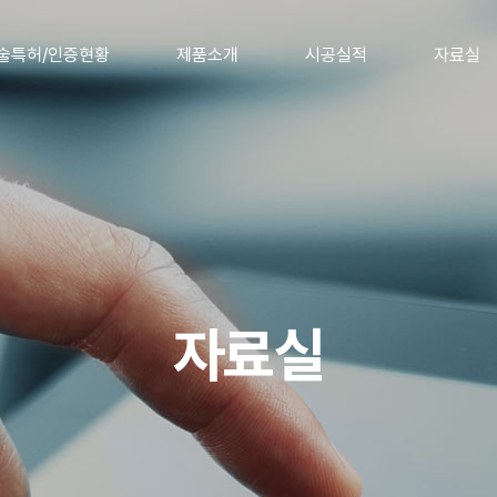
술특허/인증현황
제품소개
시공실적
자료실
친환경 인증
접착제
한글MSDS
특허/인증서
보수·보강제
시험성적서
바닥제 / 방수제
자재공급승인
OEM/ODM
시방서
카달로그
자료실