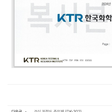
다음글
건식 저점도 주입제 (DK-302)