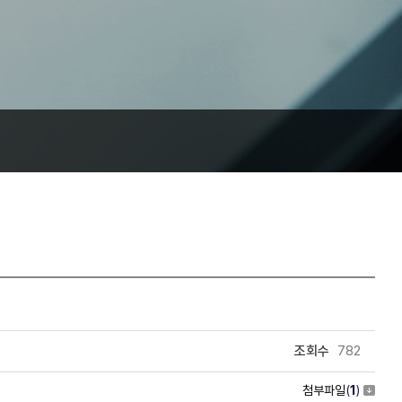
조회수
782
첨부파일
(
1
)